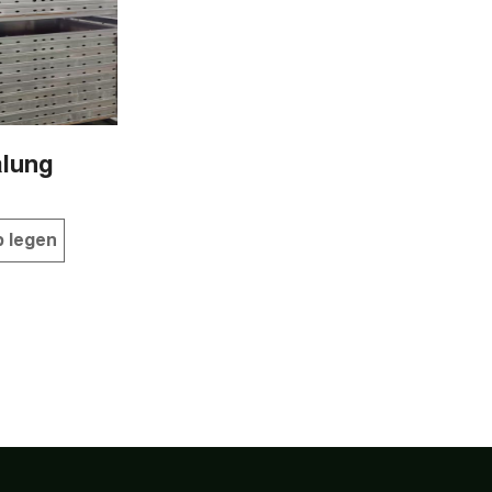
alung
b legen