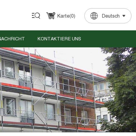
Karte(
0
)
Deutsch
English
Français
Deutsch
Español
Português
NACHRICHT
KONTAKTIERE UNS