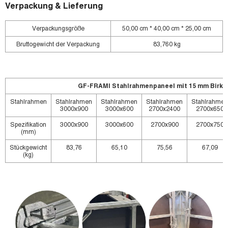
Verpackung & Lieferung
Verpackungsgröße
50,00 cm * 40,00 cm * 25,00 cm
Bruttogewicht der Verpackung
83,760 kg
GF-FRAMl Stahlrahmenpaneel mit 15 mm Birke
Stahlrahmen
Stahlrahmen
Stahlrahmen
Stahlrahmen
Stahlrahmen
3000x900
3000x600
2700x2400
2700x650
Spezifikation
3000x900
3000x600
2700x900
2700x750
(mm)
Stückgewicht
83,76
65,10
75,56
67,09
(kg)