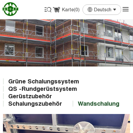
Karte(
0
)
Deutsch
English
Français
Deutsch
Español
Português
Grüne Schalungssystem
QS -Rundgerüstsystem
Gerüstzubehör
Schalungszubehör
Wandschalung