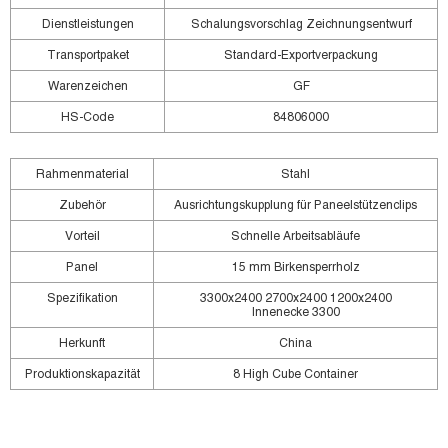
Dienstleistungen
Schalungsvorschlag Zeichnungsentwurf
Transportpaket
Standard-Exportverpackung
Warenzeichen
GF
HS-Code
84806000
Rahmenmaterial
Stahl
Zubehör
Ausrichtungskupplung für Paneelstützenclips
Vorteil
Schnelle Arbeitsabläufe
Panel
15 mm Birkensperrholz
Spezifikation
3300x2400 2700x2400 1200x2400
Innenecke 3300
Herkunft
China
Produktionskapazität
8 High Cube Container