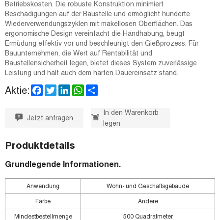
Betriebskosten. Die robuste Konstruktion minimiert
Beschädigungen auf der Baustelle und ermöglicht hunderte
Wiederverwendungszyklen mit makellosen Oberflächen. Das
ergonomische Design vereinfacht die Handhabung, beugt
Ermüdung effektiv vor und beschleunigt den Gießprozess. Für
Bauunternehmen, die Wert auf Rentabilität und
Baustellensicherheit legen, bietet dieses System zuverlässige
Leistung und hält auch dem harten Dauereinsatz stand.
F
T
L
W
S
Aktie:
a
w
i
h
h
c
i
n
a
a
e
t
k
t
r
In den Warenkorb
Jetzt anfragen
b
t
e
s
e
legen
o
e
d
A
o
r
I
p
k
n
p
Produktdetails
Grundlegende Informationen.
Anwendung
Wohn- und Geschäftsgebäude
Farbe
Andere
Mindestbestellmenge
500 Quadratmeter