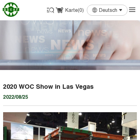
Karte(
0
)
Deutsch
English
Français
Deutsch
Español
Português
2020 WOC Show in Las Vegas
2022/08/25