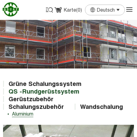
Karte(
0
)
Deutsch
English
Français
Deutsch
Español
Português
Grüne Schalungssystem
QS -Rundgerüstsystem
Gerüstzubehör
Schalungszubehör
Wandschalung
Aluminium