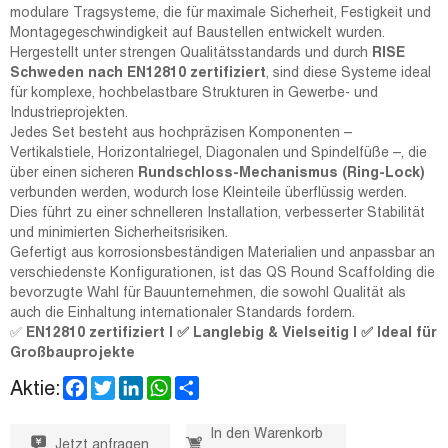
modulare Tragsysteme, die für maximale Sicherheit, Festigkeit und
Montagegeschwindigkeit auf Baustellen entwickelt wurden.
Hergestellt unter strengen Qualitätsstandards und durch
RISE
Schweden nach EN12810 zertifiziert
, sind diese Systeme ideal
für komplexe, hochbelastbare Strukturen in Gewerbe- und
Industrieprojekten.
Jedes Set besteht aus hochpräzisen Komponenten –
Vertikalstiele, Horizontalriegel, Diagonalen und Spindelfüße –, die
über einen sicheren
Rundschloss-Mechanismus (Ring-Lock)
verbunden werden, wodurch lose Kleinteile überflüssig werden.
Dies führt zu einer schnelleren Installation, verbesserter Stabilität
und minimierten Sicherheitsrisiken.
Gefertigt aus korrosionsbeständigen Materialien und anpassbar an
verschiedenste Konfigurationen, ist das QS Round Scaffolding die
bevorzugte Wahl für Bauunternehmen, die sowohl Qualität als
auch die Einhaltung internationaler Standards fordern.
✅
EN12810 zertifiziert | ✅ Langlebig & Vielseitig | ✅ Ideal für
Großbauprojekte
F
T
L
W
S
Aktie:
a
w
i
h
h
c
i
n
a
a
e
t
k
t
r
In den Warenkorb
Jetzt anfragen
b
t
e
s
e