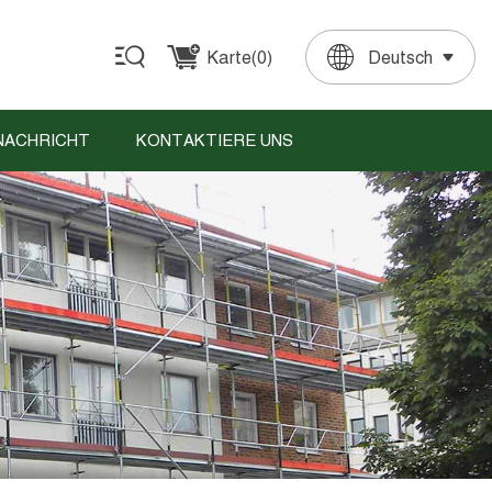
Karte(
0
)
Deutsch
English
Français
Deutsch
Español
Português
NACHRICHT
KONTAKTIERE UNS