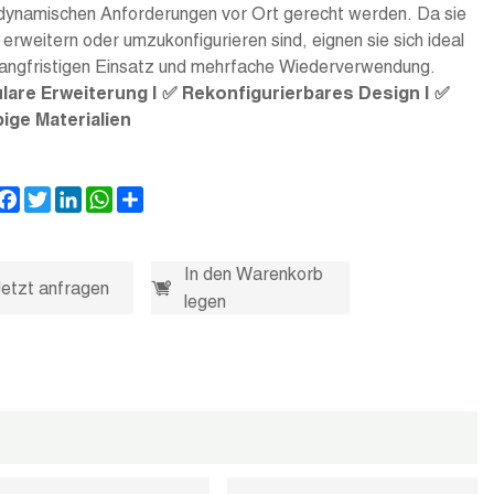
 dynamischen Anforderungen vor Ort gerecht werden. Da sie
u erweitern oder umzukonfigurieren sind, eignen sie sich ideal
 langfristigen Einsatz und mehrfache Wiederverwendung.
lare Erweiterung | ✅ Rekonfigurierbares Design | ✅
ige Materialien
Facebook
Twitter
LinkedIn
WhatsApp
Share
In den Warenkorb
Jetzt anfragen
legen