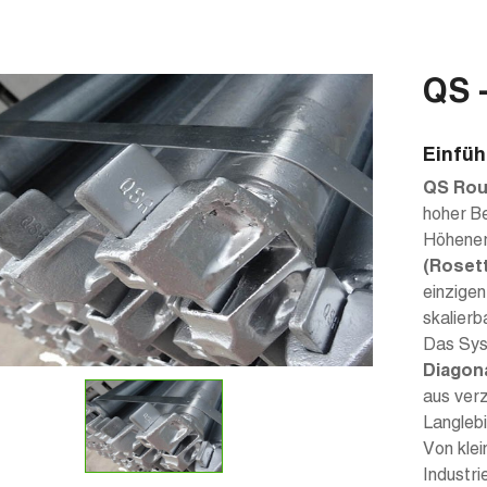
QS 
Einfüh
QS Rou
hoher Be
Höhener
(Rosett
einzige
skalierb
Das Sy
Diagona
aus verz
Langlebi
Von klei
Industr