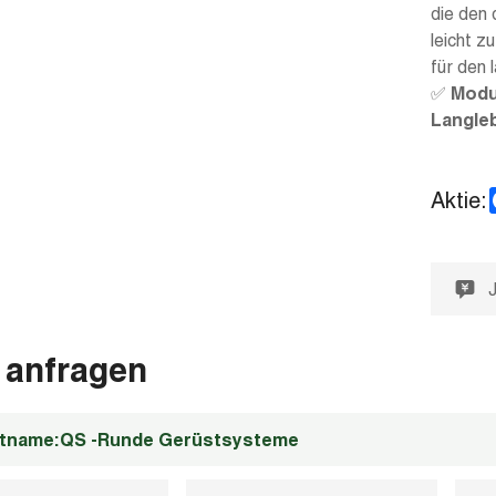
die den
leicht z
für den
✅
Modu
Langleb
Aktie:
 anfragen