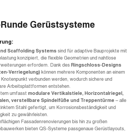
-Runde Gerüstsysteme
rung:
nd Scaffolding Systems
sind für adaptive Bauprojekte mit
lastung konzipiert, die flexible Geometrien und nahtlose
weiterungen erfordern. Dank des
Ringschloss-Designs
en-Verriegelung)
können mehrere Komponenten an einem
n Knotenpunkt verbunden werden, wodurch sichere und
are Arbeitsplattformen entstehen.
stem umfasst
modulare Vertikalstiele, Horizontalriegel,
len, verstellbare Spindelfüße und Treppentürme
– alle
inktem Stahl gefertigt, um Korrosionsbeständigkeit und
gkeit zu gewährleisten.
nflächigen Fassadenrenovierungen bis hin zu großen
iebauwerken bieten QS-Systeme passgenaue Gerüstlayouts,