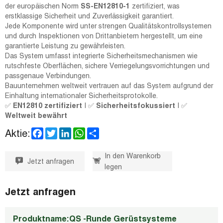
der europäischen Norm
SS-EN12810-1
zertifiziert, was
erstklassige Sicherheit und Zuverlässigkeit garantiert.
Jede Komponente wird unter strengen Qualitätskontrollsystemen
und durch Inspektionen von Drittanbietern hergestellt, um eine
garantierte Leistung zu gewährleisten.
Das System umfasst integrierte Sicherheitsmechanismen wie
rutschfeste Oberflächen, sichere Verriegelungsvorrichtungen und
passgenaue Verbindungen.
Bauunternehmen weltweit vertrauen auf das System aufgrund der
Einhaltung internationaler Sicherheitsprotokolle.
✅
EN12810 zertifiziert
| ✅
Sicherheitsfokussiert
| ✅
Weltweit bewährt
F
T
L
W
S
Aktie:
a
w
i
h
h
c
i
n
a
a
e
t
k
t
r
In den Warenkorb
Jetzt anfragen
b
t
e
s
e
legen
o
e
d
A
o
r
I
p
k
n
p
Jetzt anfragen