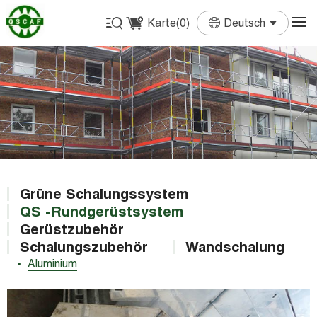
Karte(
0
)
Deutsch
English
Français
Deutsch
Español
Português
Grüne Schalungssystem
QS -Rundgerüstsystem
Gerüstzubehör
Schalungszubehör
Wandschalung
Aluminium