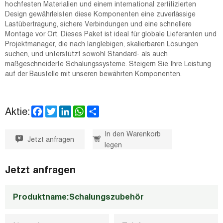
hochfesten Materialien und einem international zertifizierten
Design gewährleisten diese Komponenten eine zuverlässige
Lastübertragung, sichere Verbindungen und eine schnellere
Montage vor Ort. Dieses Paket ist ideal für globale Lieferanten und
Projektmanager, die nach langlebigen, skalierbaren Lösungen
suchen, und unterstützt sowohl Standard- als auch
maßgeschneiderte Schalungssysteme. Steigern Sie Ihre Leistung
auf der Baustelle mit unseren bewährten Komponenten.
F
T
L
W
S
Aktie:
a
w
i
h
h
c
i
n
a
a
e
t
k
t
r
In den Warenkorb
Jetzt anfragen
b
t
e
s
e
legen
o
e
d
A
o
r
I
p
k
n
p
Jetzt anfragen