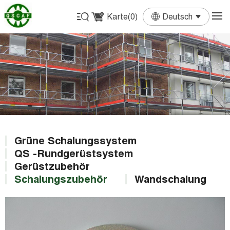
Karte(
0
)
Deutsch
English
Français
Deutsch
Español
Português
Grüne Schalungssystem
QS -Rundgerüstsystem
Gerüstzubehör
Schalungszubehör
Wandschalung