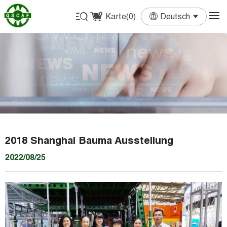
Karte(
0
)
Deutsch
English
Français
Deutsch
Español
Português
2018 Shanghai Bauma Ausstellung
2022/08/25