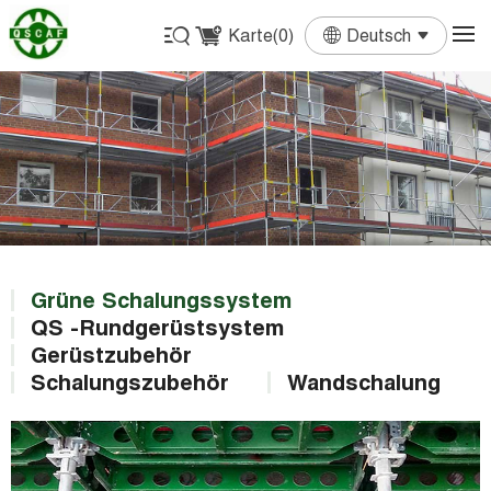
Karte(
0
)
Deutsch
English
Français
Deutsch
Español
Português
Grüne Schalungssystem
QS -Rundgerüstsystem
Gerüstzubehör
Schalungszubehör
Wandschalung