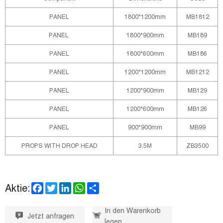
PANEL
1800*1200mm
MB1812
PANEL
1800*900mm
MB189
PANEL
1800*600mm
MB186
PANEL
1200*1200mm
MB1212
PANEL
1200*900mm
MB129
PANEL
1200*600mm
MB126
PANEL
900*900mm
MB99
PROPS WITH DROP HEAD
3.5M
ZB3500
F
T
L
W
S
Aktie:
a
w
i
h
h
c
i
n
a
a
e
t
k
t
r
In den Warenkorb
Jetzt anfragen
b
t
e
s
e
legen