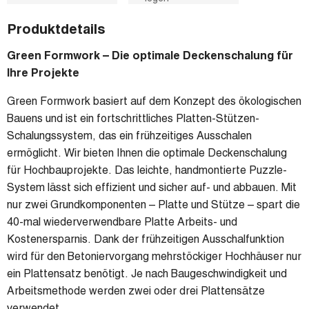
o
e
d
A
o
r
I
p
k
n
p
Produktdetails
Green Formwork – Die optimale Deckenschalung für
Ihre Projekte
Green Formwork basiert auf dem Konzept des ökologischen
Bauens und ist ein fortschrittliches Platten-Stützen-
Schalungssystem, das ein frühzeitiges Ausschalen
ermöglicht. Wir bieten Ihnen die optimale Deckenschalung
für Hochbauprojekte. Das leichte, handmontierte Puzzle-
System lässt sich effizient und sicher auf- und abbauen. Mit
nur zwei Grundkomponenten – Platte und Stütze – spart die
40-mal wiederverwendbare Platte Arbeits- und
Kostenersparnis. Dank der frühzeitigen Ausschalfunktion
wird für den Betoniervorgang mehrstöckiger Hochhäuser nur
ein Plattensatz benötigt. Je nach Baugeschwindigkeit und
Arbeitsmethode werden zwei oder drei Plattensätze
verwendet.