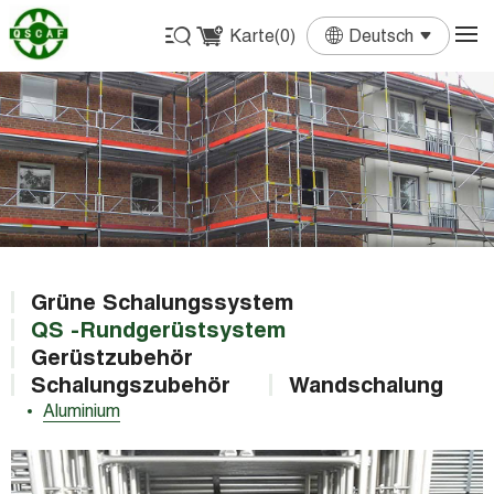
Karte(
0
)
Deutsch
English
Français
Deutsch
Español
Português
Grüne Schalungssystem
QS -Rundgerüstsystem
Gerüstzubehör
Schalungszubehör
Wandschalung
Aluminium