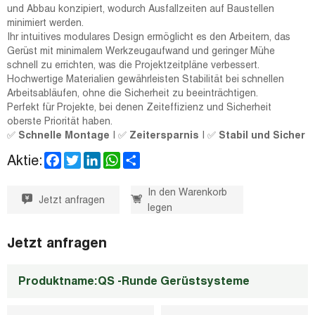
und Abbau konzipiert, wodurch Ausfallzeiten auf Baustellen
minimiert werden.
Ihr intuitives modulares Design ermöglicht es den Arbeitern, das
Gerüst mit minimalem Werkzeugaufwand und geringer Mühe
schnell zu errichten, was die Projektzeitpläne verbessert.
Hochwertige Materialien gewährleisten Stabilität bei schnellen
Arbeitsabläufen, ohne die Sicherheit zu beeinträchtigen.
Perfekt für Projekte, bei denen Zeiteffizienz und Sicherheit
oberste Priorität haben.
✅
Schnelle Montage
| ✅
Zeitersparnis
| ✅
Stabil und Sicher
F
T
L
W
S
Aktie:
a
w
i
h
h
c
i
n
a
a
e
t
k
t
r
In den Warenkorb
Jetzt anfragen
b
t
e
s
e
legen
o
e
d
A
o
r
I
p
k
n
p
Jetzt anfragen