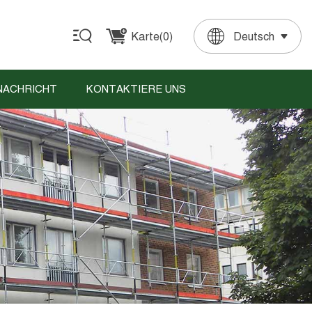
Karte(
0
)
Deutsch
English
Français
Deutsch
Español
Português
NACHRICHT
KONTAKTIERE UNS