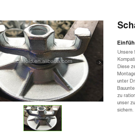
Sch
Einfüh
Unsere S
Kompatib
Diese ze
Montage
unter Dr
Bauunter
zu ratio
unser zu
sichern.